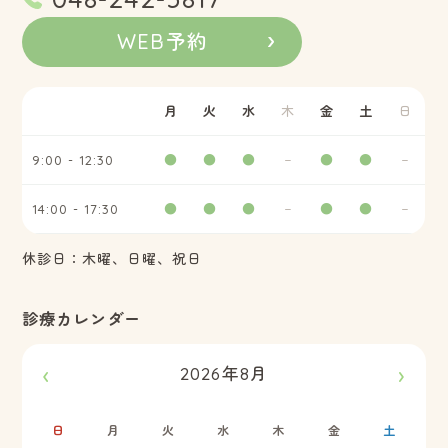
WEB予約
月
火
水
木
金
土
日
9:00 - 12:30
●
●
●
−
●
●
−
14:00 - 17:30
●
●
●
−
●
●
−
休診日：木曜、日曜、祝日
診療カレンダー
‹
›
2026年8月
日
月
火
水
木
金
土