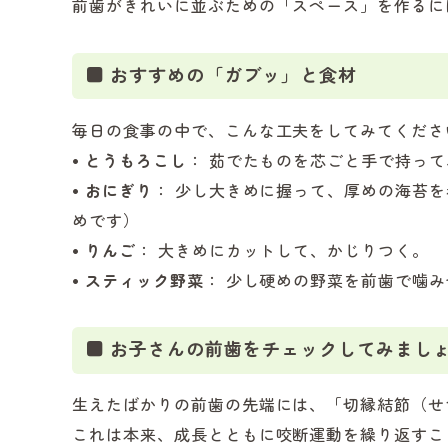
前歯がきれいに並ぶための「スペース」を作るに
■ おすすめの「ガブッ」と食材
毎日の食事の中で、こんな工夫をしてみてくださ
• とうもろこし
： 茹でたものを芯ごと手で持っ
• おにぎり
： 少し大きめに握って、厚めの海苔
めです）
• りんご
： 大きめにカットして、かじりつく。
• スティック野菜
： 少し硬めの野菜を前歯で噛
■ お子さんの前歯をチェックしてみまし
生えたばかりの前歯の先端には、「切縁結節（せ
これは本来、成長とともに咬断運動を繰り返すこ